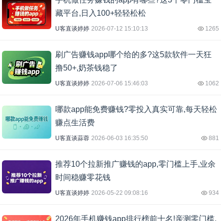
藏平台,日入100+轻轻松松
U客直谈婷婷
2026-07-12 15:10:13
1265
刷广告赚钱app哪个给的多?这5款软件一天狂
撸50+,奶茶钱稳了
U客直谈婷婷
2026-07-06 15:46:03
1062
哪款app能免费赚钱?零投入真实可靠,每天轻松
赚点生活费
U客直谈蒜蓉
2026-06-03 16:35:50
881
推荐10个拉新推广赚钱的app,零门槛上手,业余
时间稳赚零花钱
U客直谈婷婷
2026-05-22 09:08:16
934
2026年手机赚钱app排行榜前十名!亲测零门槛,