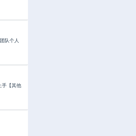
推团队个人
上手【其他
】