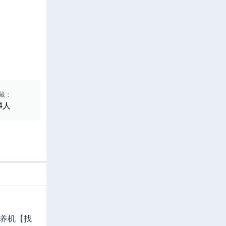
藏：
4人
需养机【找