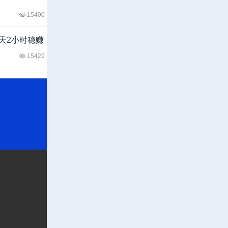
15400
天2小时稳赚
15429