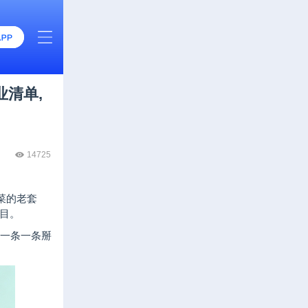
业清单,
14725
菜的老套
目。
，一条一条掰