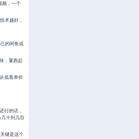
视频，一个
你技术越好，
自己的闲鱼或
5块，量跑起
从低客单价
还行的话，
条几十到几百
。关键是这个