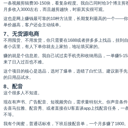
一条视频剪辑费30-150块，看复杂程度。我自己同时给3个博主剪
月多收入3000左右，而且越剪越快，时薪其实很可观。
这也是网上赚钱最可靠的10种方法里，长期复利最高的一个——
单价越高，客户还会主动续单。
7、无货源电商
不用囤货、不用发货，你只需要在1688或者拼多多上找品，挂到
者小店里，有人下单你就去上家拍，地址填买家的。
赚的就是个信息差。我自己试过卖手机壳和收纳用品，一单赚5-1
来了日入过百也不难。
这个项目的核心是选品，选对了爆单，选错了白忙活。建议新手先
的日用品试水。
8、配音
这个很多人不知道。
现在有声书、广告配音、短视频旁白，需求量特别大。你声音条件
去喜马拉雅、配音秀、或者直接在U客直谈app上找配音任务，一
不等。
我有个闺蜜，普通话标准，下班后接配音单，一个月多赚了1800