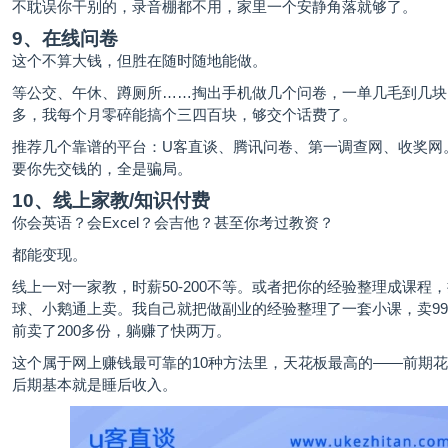
不耽误你干别的，录音棚都不用，家里一个安静角落就够了。
9、在线问卷
这个不算大钱，但胜在随时随地能做。
等公交、午休、蹲厕所……掏出手机做几个问卷，一单几毛到几块
多，我每个月零碎能搞个三四百块，够交个话费了。
推荐几个靠谱的平台：U客直谈、腾讯问卷、第一调查网、收奖网
要你先交钱的，全是骗局。
10、线上家教/知识付费
你会英语？会Excel？会吉他？甚至你考过教资？
都能变现。
线上一对一家教，时薪50-200不等。或者把你的经验整理成课程
球、小鹅通上卖。我自己就把做副业的经验整理了一套小课，卖9
前卖了200多份，躺赚了快两万。
这个属于网上赚钱最可靠的10种方法里，天花板最高的——前期
后期基本就是睡后收入。