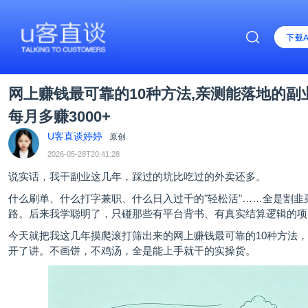
网上赚钱最可靠的10种方法,亲测能落地的副
每月多赚3000+
U客直谈婷婷
原创
2026-05-28T20:41:28
说实话，我干副业这几年，踩过的坑比吃过的外卖还多。
什么刷单、什么打字兼职、什么日入过千的"轻松活"……全是割韭
路。后来我学聪明了，只碰那些有平台背书、有真实结算逻辑的项
今天就把我这几年摸爬滚打筛出来的网上赚钱最可靠的10种方法
开了讲。不画饼，不鸡汤，全是能上手就干的实操货。