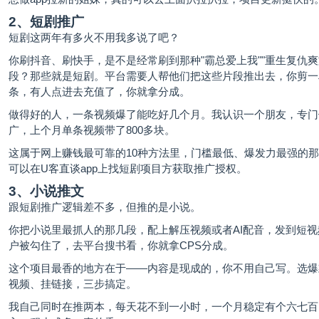
2、短剧推广
短剧这两年有多火不用我多说了吧？
你刷抖音、刷快手，是不是经常刷到那种"霸总爱上我""重生复仇爽
段？那些就是短剧。平台需要人帮他们把这些片段推出去，你剪一
条，有人点进去充值了，你就拿分成。
做得好的人，一条视频爆了能吃好几个月。我认识一个朋友，专门
广，上个月单条视频带了800多块。
这属于网上赚钱最可靠的10种方法里，门槛最低、爆发力最强的
可以在U客直谈app上找短剧项目方获取推广授权。
3、小说推文
跟短剧推广逻辑差不多，但推的是小说。
你把小说里最抓人的那几段，配上解压视频或者AI配音，发到短
户被勾住了，去平台搜书看，你就拿CPS分成。
这个项目最香的地方在于——内容是现成的，你不用自己写。选爆
视频、挂链接，三步搞定。
我自己同时在推两本，每天花不到一小时，一个月稳定有个六七百