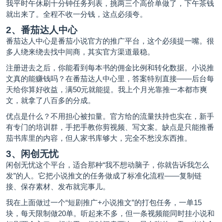
我平时午休刷十分钟任务列表，挑两三个高价单做了，下午茶钱
就出来了。全程不收一分钱，这点必须夸。
2、番茄达人中心
番茄达人中心是番茄小说官方的
推广平台
，这个必须提一嘴。很
多人绕来绕去找中间商，其实官方渠道最稳。
注册进去之后，你能看到每本书的佣金比例和转化数据。小说推
文真的能赚钱吗？在番茄达人中心里，答案特别直接——后台每
天给你算好收益，满50元就能提。我上个月光靠推一本都市爽
文，就拿了八百多的分成。
优点是什么？不用担心被扣量。官方给的流量扶持也实在，新手
有专门的培训群，手把手教你剪视频、写文案。缺点是只能推番
茄书库里的内容，但人家书库够大，完全不愁没东西推。
3、闲创无忧
闲创无忧这个平台，适合那种“我不想动脑子，你就告诉我怎么
发”的人。它把小说推文的任务做成了标准化流程——复制链
接、保存素材、发布就完事儿。
我在上面做过一个“短剧推广+小说推文”的打包任务，一单15
块，每天限制做20单。听起来不多，但一条视频能同时挂小说和