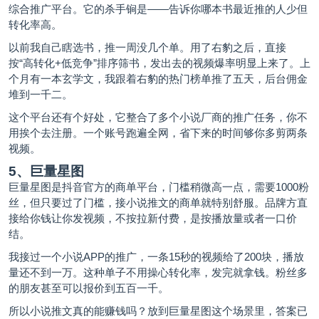
综合推广平台。它的杀手锏是——告诉你哪本书最近推的人少但
转化率高。
以前我自己瞎选书，推一周没几个单。用了右豹之后，直接
按“高转化+低竞争”排序筛书，发出去的视频爆率明显上来了。上
个月有一本玄学文，我跟着右豹的热门榜单推了五天，后台佣金
堆到一千二。
这个平台还有个好处，它整合了多个小说厂商的推广任务，你不
用挨个去注册。一个账号跑遍全网，省下来的时间够你多剪两条
视频。
5、巨量星图
巨量星图是抖音官方的商单平台，门槛稍微高一点，需要1000粉
丝，但只要过了门槛，接小说推文的商单就特别舒服。品牌方直
接给你钱让你发视频，不按拉新付费，是按播放量或者一口价
结。
我接过一个小说APP的推广，一条15秒的视频给了200块，播放
量还不到一万。这种单子不用操心转化率，发完就拿钱。粉丝多
的朋友甚至可以报价到五百一千。
所以小说推文真的能赚钱吗？放到巨量星图这个场景里，答案已