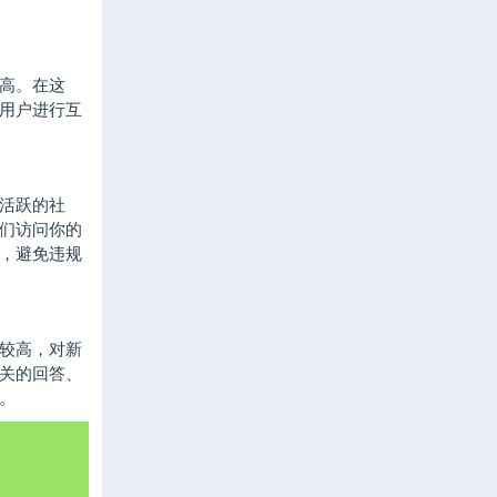
高。在这
与用户进行互
活跃的社
们访问你的
则，避免违规
较高，对新
相关的回答、
。