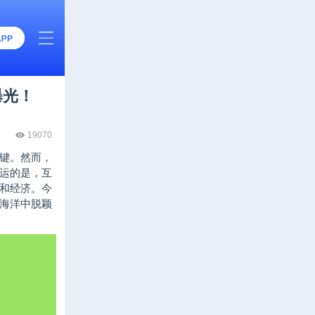
曝光！
19070
键。然而，
运的是，互
和经济。今
海洋中脱颖