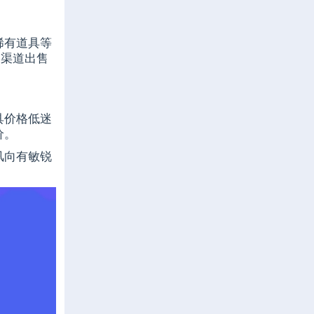
稀有道具等
易渠道出售
具价格低迷
价。
风向有敏锐