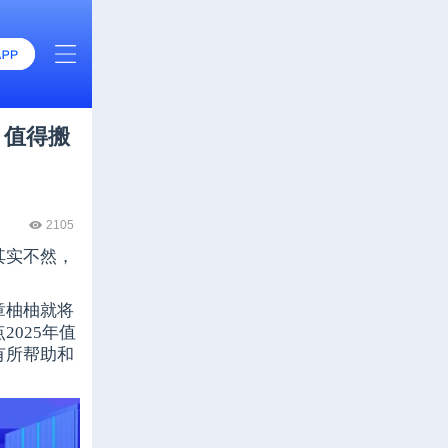
？值得搬
2105
其实不然，
章柚柚就将
025年值
有所帮助和