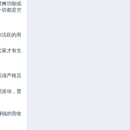
摆摊功能或
一切都是空
和活跃的用
卖家才有生
必须严格且
烈波动，普
赚钱的营收