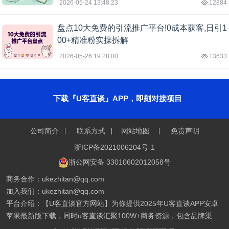
2026-05-24 13:48:23
12884
盘点10大免费的引流推广平台!0成本获客,日引1
00+精准粉实操拆解
2026-05-26 19:28:00
13633
下载『U客直谈』APP，即刻对接项目
公司简介
联系方式
网站地图
免责声明
浙ICP备2021006204号-1
浙公网安备 33010602012058号
商务合作：ukezhitan@qq.com
加入我们：ukezhitan@qq.com
平台介绍：【U客直谈官方网站】为你提供2025年U客直谈APP安卓
苹果最新版下载，同时u客直谈汇聚100W+商务资源，包含品牌渠
道、销货渠道、优质甲方、乙方信息、找合伙人、异业合作、地推拉