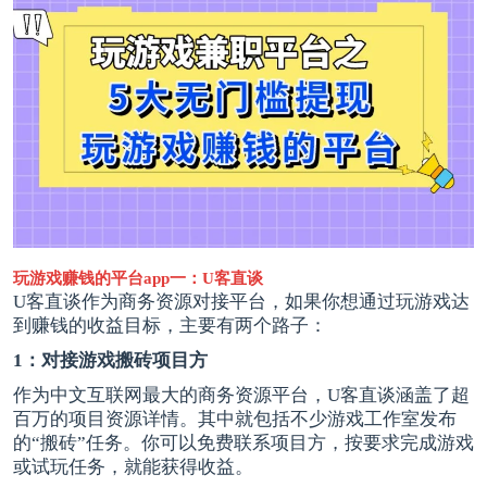
玩游戏赚钱的平台app一：U客直谈
U客直谈
作为商务资源对接平台，如果你想通过玩游戏达
到赚钱的收益目标，主要有两个路子：
1：对接游戏搬砖项目方
作为中文互联网最大的商务资源平台，U客直谈涵盖了超
百万的项目资源详情。其中就包括不少游戏工作室发布
的“搬砖”任务。你可以免费联系项目方，按要求完成游戏
或试玩任务，就能获得收益。