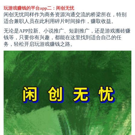
玩游戏赚钱的平台app二：闲创无忧
闲创无忧同样作为商务资源沟通交流的桥梁所在，特别
适合兼职人员在此利用碎片时间操作，赚取收益。
无论是APP拉新、小说推广、短剧推广，还是游戏搬砖赚
钱等，只要你有兴趣，都能在这里找到适合自己的任
务，轻松开启玩游戏赚钱之路。