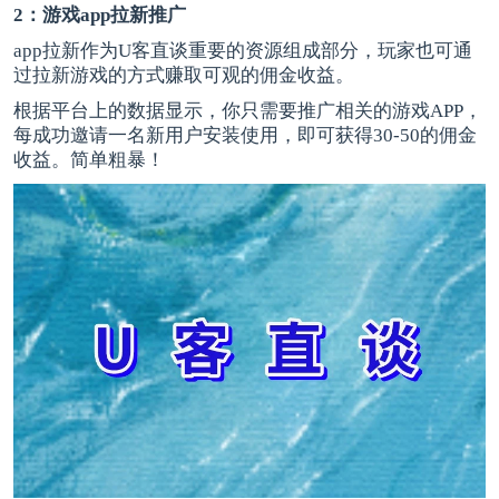
2：游戏app拉新推广
app拉新作为U客直谈重要的资源组成部分，玩家也可通
过拉新游戏的方式赚取可观的佣金收益。
根据平台上的数据显示，你只需要推广相关的游戏APP，
每成功邀请一名新用户安装使用，即可获得30-50的佣金
收益。简单粗暴！