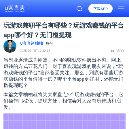
玩游戏兼职平台有哪些？玩游戏赚钱的平台
app哪个好？无门槛提现
U客直谈柚柚
原创
2025-07-05T17:32:13
3509
当副业逐渐成为刚需，不同的赚钱软件层出不穷。网上
赚钱的方式五花八门，对于喜欢玩游戏的朋友来说，“玩
游戏赚钱的平台”自然备受关注。那么，到底有哪些玩游
戏赚钱的平台值得一试？哪个平台app更好用，还能无门
槛提现呢？
本篇文章柚柚就将为大家盘点5个玩游戏赚钱的平台，它
们操作门槛低，提现方便，相信会对大家有所帮助和启
发。