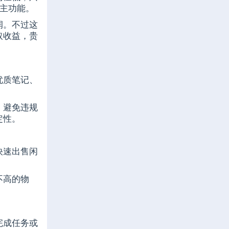
量主功能。
润。不过这
取收益，贵
优质笔记、
，避免违规
定性。
快速出售闲
不高的物
。
完成任务或