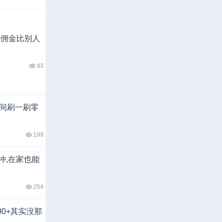
,佣金比别人
93
时间刷一刷零
199
冲,在家也能
254
00+其实没那