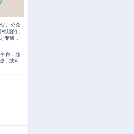
无忧、公众
所梳理的，
之专研，
接平台，想
资源，或可