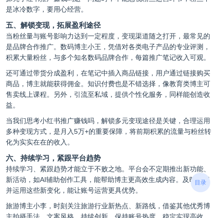
是冰冷数字，要用心经营。
五、解锁变现，拓展盈利途径
当粉丝量与账号影响力达到一定程度，变现渠道随之打开，最常见的
是品牌合作推广。数码博主小王，凭借对各类电子产品的专业评测，
积累大量粉丝，与多个知名数码品牌合作，每篇推广笔记收入可观。
还可通过带货分成盈利，在笔记中插入商品链接，用户通过链接购买
商品，博主就能获得佣金。知识付费也是不错选择，像教育类博主可
售卖线上课程。另外，引流至私域，提供个性化服务，同样能创造收
益。
当我们思考小红书推广赚钱吗，解锁多元变现途径是关键，合理运用
多种变现方式，是月入5万+的重要保障，将前期积累的流量与粉丝转
化为实实在在的收入。
六、持续学习，紧跟平台趋势
持续学习、紧跟趋势才能立于不败之地。平台会不定期推出新功能、
新活动，如AI辅助创作工具，能帮助博主更高效生成内容。及时了解
目录
并运用这些新变化，能让账号运营更具优势。
旅游博主小李，时刻关注旅游行业新热点、新路线，借鉴其他优秀博
主拍摄手法、文案风格，持续创新，保持账号热度，稳定实现高收