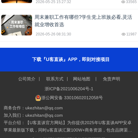
2026-05-25 15:27:32
33565
周末兼职工作有哪些?学生党上班族必看,灵活
就业增收首选
2026-05-26 08:31:30
11987
下载『U客直谈』APP，即刻对接项目
公司简介
联系方式
网站地图
免责声明
浙ICP备2021006204号-1
浙公网安备 33010602012058号
商务合作：ukezhitan@qq.com
加入我们：ukezhitan@qq.com
平台介绍：【U客直谈官方网站】为你提供2025年U客直谈APP安卓
苹果最新版下载，同时u客直谈汇聚100W+商务资源，包含品牌渠
道、销货渠道、优质甲方、乙方信息、找合伙人、异业合作、地推拉