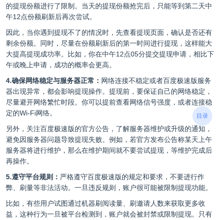
的提现份额进行了限制。当天的提现份额抢完后，只能等到第二天中
午12点份额刷新后再次尝试。
因此，当你遇到提现不了的情况时，先查看提现页面，确认是否还有
剩余份额。同时，尽量在份额刷新后的第一时间进行提现，这样能大
大提高提现成功率。比如，你在中午12点05分提交提现申请，相比下
午或晚上申请，成功的概率会更高。
4.确保网络稳定与服务器正常：
网络连接不稳定或者百度极速版服务
器出现异常，都会影响提现操作。提现前，要保证自己的网络稳定，
尽量避开网络繁忙时段。你可以提前查看网络信号强度，或者连接稳
定的Wi-Fi网络。
目录
另外，关注百度极速版的官方公告，了解服务器维护或升级的通知，
避免因服务器问题导致提现失败。例如，若官方发布公告称某天上午
服务器将进行维护，那么在维护期间就不要尝试提现，等维护完成后
再操作。
5.遵守平台规则：
严格遵守百度极速版的规定和要求，不要进行作
弊、刷量等非法活动。一旦违反规则，账户很可能被限制提现功能。
比如，有些用户试图通过机器刷阅读量、刷邀请人数来获取更多收
益，这种行为一旦被平台检测到，账户就会被封禁或限制提现。只有