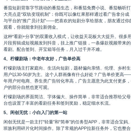
番茄短剧背靠字节跳动的番茄生态，和番茄免费小说、
番茄畅听
打
大亮点是“双轨变现机制”：你既可以像红果那样通过看广告拿分成
与平台的“推广员计划”——把喜欢的短剧分享给朋友，朋友通过你
观看，你就能拿到拉新佣金。
这种“看剧+分享”的双重收入模式，让收益天花板大大提升。很多
片段剪辑成短视频发到抖音，挂上推广链接，一条爆款视频带来的
看剧。配合签到、开宝箱等任务，月入过千并不难。
4、柠檬剧场：中老年友好，广告单价高
柠檬剧场主打家庭向、生活向短剧，题材偏向亲情、伦理、乡村生
用户以30-50岁为主。这个人群画像有什么好处？广告单价更高—
年用户对电商、养生类广告转化率高，广告主愿意为此支付更多，
户的部分自然也更可观。
柠檬剧场的界面简洁、字体偏大、操作简单，非常适合推荐给父母
台也设置了丰富的看剧任务和签到奖励，稳定细水长流。
5、闲创无忧：小白入门的第一站
闲创无忧是一款主打“轻量”和“简单”的任务型APP，非常适合宝妈
班族利用碎片化时间操作。除了常规的APP拉新任务外，它也整