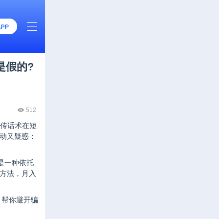
是假的?
512
宣传话术在短
动又疑惑：
是一种依托
方法，月入
，帮你避开骗