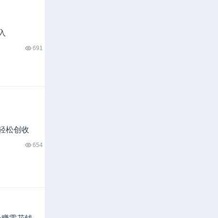
入
691
间轻松创收
654