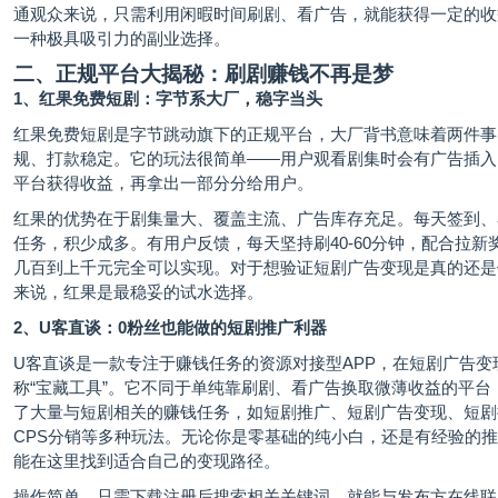
通观众来说，只需利用闲暇时间刷剧、看广告，就能获得一定的收
一种极具吸引力的副业选择。
二、正规平台大揭秘：刷剧赚钱不再是梦
1、红果免费短剧：字节系大厂，稳字当头
红果免费短剧是字节跳动旗下的正规平台，大厂背书意味着两件事
规、打款稳定。它的玩法很简单——用户观看剧集时会有广告插入
平台获得收益，再拿出一部分分给用户。
红果的优势在于剧集量大、覆盖主流、广告库存充足。每天签到、
任务，积少成多。有用户反馈，每天坚持刷40-60分钟，配合拉新
几百到上千元完全可以实现。对于想验证短剧广告变现是真的还是
来说，红果是最稳妥的试水选择。
2、U客直谈：0粉丝也能做的短剧推广利器
U客直谈是一款专注于赚钱任务的资源对接型APP，在短剧广告变
称“宝藏工具”。它不同于单纯靠刷剧、看广告换取微薄收益的平台
了大量与短剧相关的赚钱任务，如短剧推广、短剧广告变现、短剧
CPS分销等多种玩法。无论你是零基础的纯小白，还是有经验的
能在这里找到适合自己的变现路径。
操作简单，只需下载注册后搜索相关关键词，就能与发布方在线联