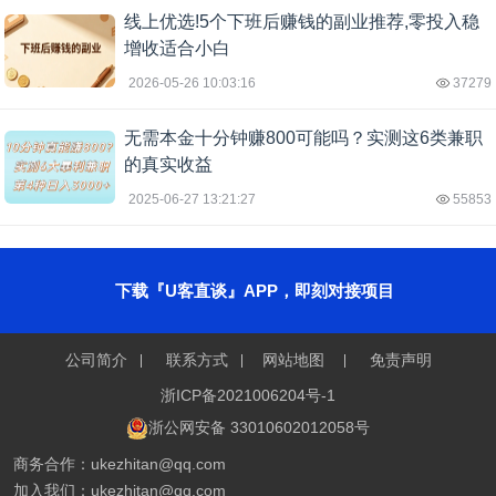
线上优选!5个下班后赚钱的副业推荐,零投入稳
增收适合小白
2026-05-26 10:03:16
37279
无需本金十分钟赚800可能吗？实测这6类兼职
的真实收益
2025-06-27 13:21:27
55853
下载『U客直谈』APP，即刻对接项目
公司简介
联系方式
网站地图
免责声明
浙ICP备2021006204号-1
浙公网安备 33010602012058号
商务合作：ukezhitan@qq.com
加入我们：ukezhitan@qq.com