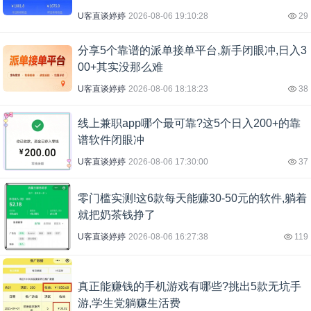
U客直谈婷婷
2026-08-06 19:10:28
29
分享5个靠谱的派单接单平台,新手闭眼冲,日入3
00+其实没那么难
U客直谈婷婷
2026-08-06 18:18:23
38
线上兼职app哪个最可靠?这5个日入200+的靠
谱软件闭眼冲
U客直谈婷婷
2026-08-06 17:30:00
37
零门槛实测!这6款每天能赚30-50元的软件,躺着
就把奶茶钱挣了
U客直谈婷婷
2026-08-06 16:27:38
119
真正能赚钱的手机游戏有哪些?挑出5款无坑手
游,学生党躺赚生活费