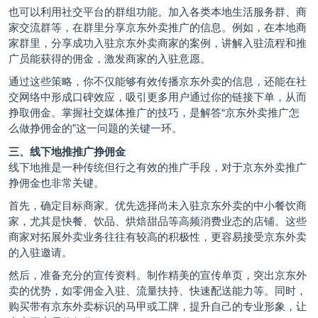
也可以利用社交平台的群组功能。加入各类本地生活服务群、商
家交流群等，在群里分享京东外卖推广的信息。例如，在本地商
家群里，分享成功入驻京东外卖商家的案例，讲解入驻流程和推
广员能获得的佣金，激发商家的入驻意愿。
通过这些策略，你不仅能够有效传播京东外卖的信息，还能在社
交网络中形成口碑效应，吸引更多用户通过你的链接下单，从而
挣取佣金。掌握社交媒体推广的技巧，是解答“京东外卖推广怎
么做挣佣金的”这一问题的关键一环。
三、线下地推推广挣佣金
线下地推是一种传统但行之有效的推广手段，对于京东外卖推广
挣佣金也非常关键。
首先，确定目标商家。优先选择尚未入驻京东外卖的中小餐饮商
家，尤其是快餐、饮品、烘焙甜品等高频消费业态的店铺。这些
商家对拓展外卖业务往往有较高的积极性，更容易接受京东外卖
的入驻邀请。
然后，准备充分的宣传资料。制作精美的宣传单页，突出京东外
卖的优势，如零佣金入驻、流量扶持、快速配送能力等。同时，
购买带有京东外卖标识的马甲或工牌，提升自己的专业形象，让