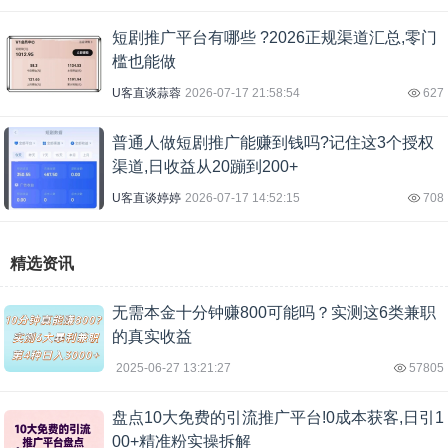
短剧推广平台有哪些 ?2026正规渠道汇总,零门
槛也能做
U客直谈蒜蓉
2026-07-17 21:58:54
627
普通人做短剧推广能赚到钱吗?记住这3个授权
渠道,日收益从20蹦到200+
U客直谈婷婷
2026-07-17 14:52:15
708
精选资讯
无需本金十分钟赚800可能吗？实测这6类兼职
的真实收益
2025-06-27 13:21:27
57805
盘点10大免费的引流推广平台!0成本获客,日引1
00+精准粉实操拆解