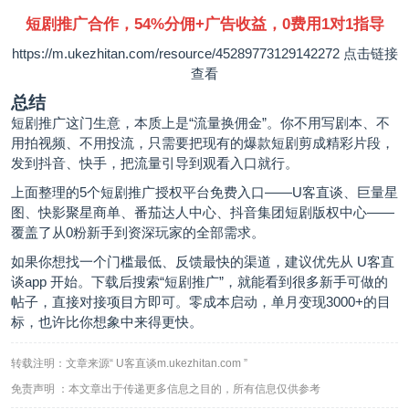
短剧推广合作，54%分佣+广告收益，0费用1对1指导
https://m.ukezhitan.com/resource/45289773129142272
点击链接
查看
总结
短剧推广这门生意，本质上是“流量换佣金”。你不用写剧本、不
用拍视频、不用投流，只需要把现有的爆款短剧剪成精彩片段，
发到抖音、快手，把流量引导到观看入口就行。
上面整理的5个短剧推广授权平台免费入口——U客直谈、巨量星
图、快影聚星商单、番茄达人中心、抖音集团短剧版权中心——
覆盖了从0粉新手到资深玩家的全部需求。
如果你想找一个门槛最低、反馈最快的渠道，建议优先从 U客直
谈app 开始。下载后搜索“短剧推广”，就能看到很多新手可做的
帖子，直接对接项目方即可。零成本启动，单月变现3000+的目
标，也许比你想象中来得更快。
转载注明：文章来源“ U客直谈m.ukezhitan.com ”
免责声明 ：本文章出于传递更多信息之目的，所有信息仅供参考