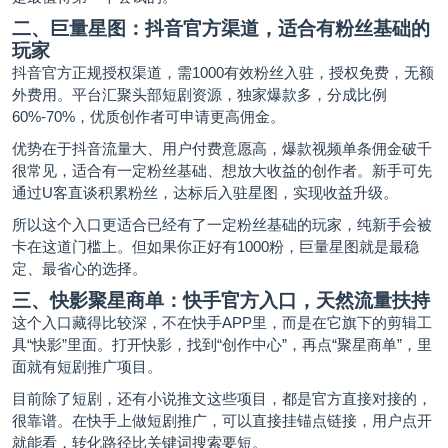
二、巨量星图：抖音官方渠道，适合有粉丝基础的
玩家
抖音官方正规授权渠道，需1000有效粉丝入驻，授权免费，无额
外费用。平台汇聚头部短剧资源，独家爆款多，分成比例
60%-70%，优质创作者可申请更高佣金。
优势在于抖音流量大、用户付费意愿高，爆款视频单条佣金破千
很常见，适合有一定粉丝基础、想放大收益的创作者。新手可先
通过U客直谈积累粉丝，达标后入驻星图，实现收益升级。
所以这个入口更适合已经有了一定粉丝基础的玩家，纯新手会被
卡在这道门槛上。但如果你正好有1000粉，巨量星图就是最稳
定、最省心的选择。
三、快影聚星商单：快手官方入口，天然流量扶持
这个入口藏得比较深，不在快手APP里，而是在它旗下的剪辑工
具“快影”里面。打开快影，找到“创作中心”，再点“聚星商单”，里
面就有短剧推广项目。
目前除了短剧，还有
小说推文
这些项目，都是官方直接对接的，
很靠谱。在快手上做短剧推广，可以直接挂锚点链接，用户点开
就能看，转化路径比关键词搜索要短。