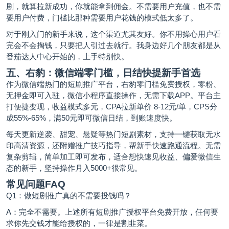
剧，就算拉新成功，你就能拿到佣金。不需要用户充值，也不需
要用户付费，门槛比那种需要用户花钱的模式低太多了。
对于刚入门的新手来说，这个渠道尤其友好。你不用操心用户看
完会不会掏钱，只要把人引过去就行。我身边好几个朋友都是从
番茄达人中心开始的，上手特别快。
五、右豹：微信端零门槛，日结快提新手首选
作为微信端热门的短剧
推广平台
，右豹零门槛免费授权，零粉、
无押金即可入驻，微信小程序直接操作，无需下载APP。平台主
打便捷变现，收益模式多元，CPA拉新单价 8-12元/单，CPS分
成55%-65%，满50元即可微信日结，到账速度快。
每天更新逆袭、甜宠、悬疑等热门短剧素材，支持一键获取无水
印高清资源，还附赠推广技巧指导，帮新手快速跑通流程。无需
复杂剪辑，简单加工即可发布，适合想快速见收益、偏爱微信生
态的新手，坚持操作月入5000+很常见。
常见问题FAQ
Q1：做短剧推广真的不需要投钱吗？
A：完全不需要。上述所有短剧推广授权平台免费开放，任何要
求你先交钱才能给授权的，一律是割韭菜。