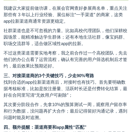
我建议大家提前做功课，在展会官网查好参展商名单，重点关注
那些有 3 年以上行业经验、展位标注“一手渠道” 的商家，这类
app拉新渠道商通常资源更稳定。
社群渠道也是不可忽视的力量。比如高校代理团队，他们深耕校
园场景，能精准触达学生群体；还有本地生活社群，像宝妈群、
职场交流群等，适合做区域性app的拉新。
不过这类渠道需要实地考察，我之前合作过一个高校团队，先去
他们的办公点看了运营流程，确认有完善的用户筛选机制后才签
约，最后效果比预期还好。
三、对接渠道商的3个关键技巧，少走90%弯路
找到合适的app拉新渠道商后，对接时也有技巧。首先要明确数
据考核标准，比如是按注册量、活跃时长还是付费转化结算，最
好在合同里写清“无效用户可剔除”；
其次要分阶段合作，先拿10%的预算测试一周，观察用户留存率
和行为数据，没问题再扩大合作；最后记得留好沟通记录，遇到
问题时能及时追溯。
四、额外提醒：渠道商要和app属性“匹配”