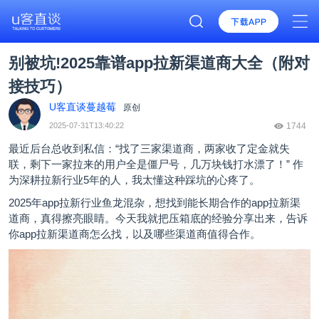
别被坑!2025靠谱app拉新渠道商大全（附对
接技巧）
U客直谈蔓越莓
原创
2025-07-31T13:40:22
1744
最近后台总收到私信：“找了三家渠道商，两家收了定金就失
联，剩下一家拉来的用户全是僵尸号，几万块钱打水漂了！” 作
为深耕拉新行业5年的人，我太懂这种踩坑的心疼了。
2025年app拉新行业鱼龙混杂，想找到能长期合作的app拉新渠
道商，真得擦亮眼睛。今天我就把压箱底的经验分享出来，告诉
你app拉新渠道商怎么找，以及哪些渠道商值得合作。