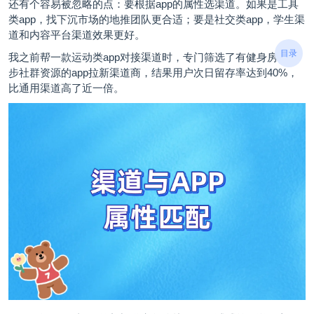
还有个容易被忽略的点：要根据app的属性选渠道。如果是工具
类app，找下沉市场的地推团队更合适；要是社交类app，学生渠
道和内容平台渠道效果更好。
目录
我之前帮一款运动类app对接渠道时，专门筛选了有健身房、跑
步社群资源的app拉新渠道商，结果用户次日留存率达到40%，
比通用渠道高了近一倍。