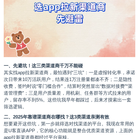
一、先避坑！这三类渠道商千万不能碰
其实找app拉新渠道商，最怕遇到“三坑”：一是虚报转化率，承诺
次日带来10万活跃用户，结果连1万注册量都凑不齐；二是隐性
收费，签约时说“零门槛合作”，结算时突然冒出“数据对接费”“渠
道管理费”；三是用户质量差，用机刷、任务群等方式拉来的用
户，留存率不到5%。这些坑我早年都踩过，后来才摸索出一套
筛选逻辑。
二、2025年靠谱渠道商在哪找？这3类渠道亲测有效
想要避开这些坑，第一步就得选对找渠道的平台。我现在常用的
是
U客直谈
APP，它的核心功能就是整合优质渠道资源，上面的
app拉新渠道商都经过平台审核。