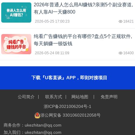
2026年普通人怎么用AI赚钱?亲测5个副业赛道,
有人靠AI一天赚800
2026-05-25 17:00:23
18421
纯看广告赚钱的平台有哪些?盘点5个正规软件,
每天躺赚一顿饭钱
2026-05-24 08:11:09
16400
下载『U客直谈』APP，即刻对接项目
公司简介
联系方式
网站地图
免责声明
浙ICP备2021006204号-1
浙公网安备 33010602012058号
商务合作：ukezhitan@qq.com
加入我们：ukezhitan@qq.com