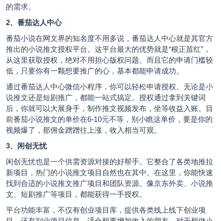
的需求。
2、番茄达人中心
番茄小说在网文界的知名度不用多说，番茄达人中心就是其官方
推出的小说推文授权平台。这平台最大的优势就是“根正苗红”，
从这里获取授权，绝对不用担心版权问题。而且它的申请门槛较
低，只要你有一颗想要推广的心，基本都能申请成功。
通过番茄达人中心微信小程序，你可以轻松申请授权。无论是小
说推文还是短剧推广，都能一站式搞定。授权通过拿到关键词
后，你就可以大展身手，制作推文视频发布，坐等收益入账。目
前番茄小说推文的单价在6-10元不等，别小瞧这单价，要是你的
视频爆了，那佣金蹭蹭往上涨，收入相当可观。
3、闲创无忧
闲创无忧也是一个供需资源对接的好帮手。它整合了各类地推拉
新项目，热门的小说推文项目自然也在其中。在这里，你能快速
找到合适的小说推文推广项目和团队资源。像京东外卖、小说推
文、短剧推广等项目，都能获得一手授权。
平台功能丰富，不仅有创业项目库，提供各类线上线下创业项
目，还有副业项目信息，适合想要增加收入的朋友。对于想做小