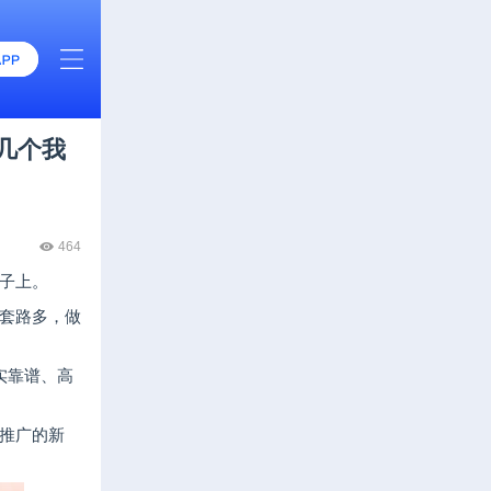
几个我
464
子上。
套路多，做
实靠谱、高
推广的新