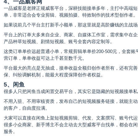
4、一品威客网
一品威客是老牌正规威客平台，深耕技能接单多年，主打中高端短
单，非常适合会专业剪辑、视频拍摄、特效制作的技术型创作者。
如果说前几个平台主打新手小额单，那这里就是高阶赚钱的主战场
平台上的订单大多来自企业、商家、自媒体工作室，需求集中在企
产品种草短视频、剧情短视频、账号全套内容定制等。
这类订单单价远超普通小单，常规剪辑单单价200-500元，全套账
营订单，单单收益可达上千甚至数千元。
平台最大的亮点是无抽成，接单收益全额归创作者所有，还有完善
保、纠纷调解机制，能最大程度保障创作者权益。
5、闲鱼
很多人只把闲鱼当成闲置交易平台，其实它是隐藏的短视频接单私
不用入驻、不用审核资质，发布自己的短视频服务链接，就能主动
的客户，自由度拉满。
大家可以直接在闲鱼上架短视频剪辑、代发、文案撰写、账号代运
很多小众商家、新手博主不会主动去大型威客平台找单，都会在闲
服务。