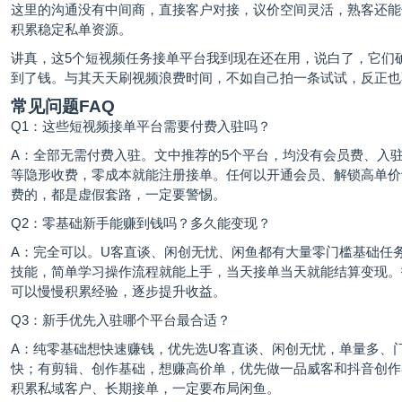
这里的沟通没有中间商，直接客户对接，议价空间灵活，熟客还能
积累稳定私单资源。
讲真，这5个短视频任务接单平台我到现在还在用，说白了，它们
到了钱。与其天天刷视频浪费时间，不如自己拍一条试试，反正也
常见问题FAQ
Q1：这些短视频接单平台需要付费入驻吗？
A：全部无需付费入驻。文中推荐的5个平台，均没有会员费、入
等隐形收费，零成本就能注册接单。任何以开通会员、解锁高单价
费的，都是虚假套路，一定要警惕。
Q2：零基础新手能赚到钱吗？多久能变现？
A：完全可以。U客直谈、闲创无忧、闲鱼都有大量零门槛基础任
技能，简单学习操作流程就能上手，当天接单当天就能结算变现。
可以慢慢积累经验，逐步提升收益。
Q3：新手优先入驻哪个平台最合适？
A：纯零基础想快速赚钱，优先选U客直谈、闲创无忧，单量多、
快；有剪辑、创作基础，想赚高价单，优先做一品威客和抖音创作
积累私域客户、长期接单，一定要布局闲鱼。