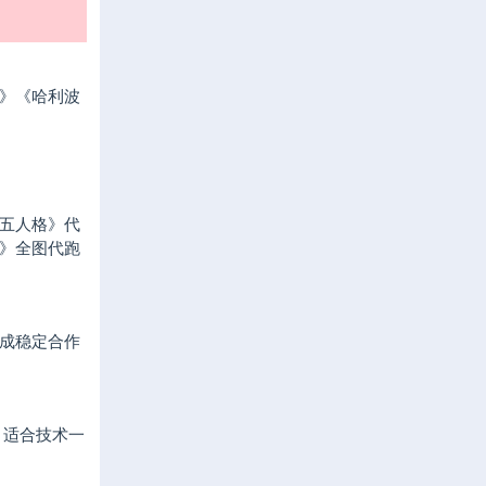
》《哈利波
五人格》代
》全图代跑
成稳定合作
，适合技术一