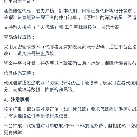
订单类型丰富：
涵盖段位代练、战力冲榜、副本代刷、日常任务代肝等细分需求，
荣耀》从青铜到荣耀王者的冲分订单，《原神》的深渊满星、圣遗
支持散人接单（个人代练）和 工作室批量接单，灵活性高。
交易流程成熟：
采用无密登录技术（代练者无需知晓玩家账号密码，通过平台直接
戏），避免账号被盗风险。
资金由平台托管，任务完成且玩家确认后才放款，保障代练者收益
信誉体系完善：
代练者需通过游戏水平测试+身份认证才能接单，玩家可查看代练
分、完成率等数据，降低合作风险。
2、注意事项
接单门槛：部分高难度订单（如国标代练）要求代练者提供历史战
手需从低段位订单起步积累信誉。
平台抽成：代练通对订单收取约5%-10%的服务费，但相比私下交
更有保障。