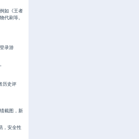
例如《王者
物代刷等。
登录游
。
者历史评
绩截图，新
易，安全性