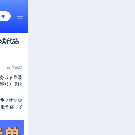
游戏代练
23902
务或者刷装
方能够方便快
我这就给你
少走弯路，多