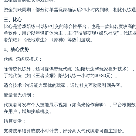
资金到账周期：部分订单需玩家确认后24小时内到账，相比代练
三、比心
比心是游戏陪练+代练+社交的综合性平台，也是一款知名度较高
单软件，用户以年轻群体为主，主打“技能变现+娱乐社交”，代练
者荣耀》《绝地求生》《原神》等热门游戏。
1、核心优势
代练+陪练双模式：
除传统代练外，还可提供带玩代练（边
陪玩
边帮玩家提升技术），
于纯代练（如《王者荣耀》陪练代练一小时约30-80元）。
适合技术+沟通能力双优的玩家，通过社交互动吸引回头客。
流量曝光机制：
代练者可发布个人技能展示视频（如高光操作剪辑），平台根据数
在用户，增加接单机会。
结算灵活：
支持按单结算或按小时计费，部分高人气代练者可自主定价。