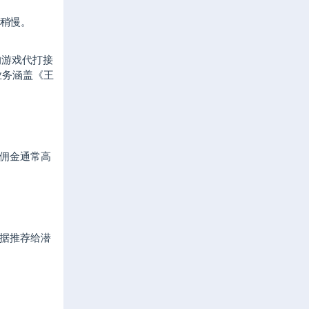
通稍慢。
的游戏代打接
业务涵盖《王
佣金通常高
据推荐给潜