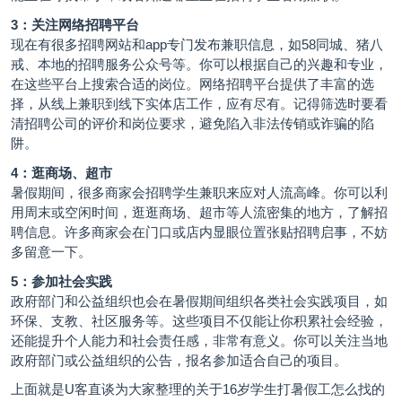
3：关注网络招聘平台
现在有很多招聘网站和app专门发布兼职信息，如58同城、猪八
戒、本地的招聘服务公众号等。你可以根据自己的兴趣和专业，
在这些平台上搜索合适的岗位。网络招聘平台提供了丰富的选
择，从线上兼职到线下实体店工作，应有尽有。记得筛选时要看
清招聘公司的评价和岗位要求，避免陷入非法传销或诈骗的陷
阱。
4：逛商场、超市
暑假期间，很多商家会招聘学生兼职来应对人流高峰。你可以利
用周末或空闲时间，逛逛商场、超市等人流密集的地方，了解招
聘信息。许多商家会在门口或店内显眼位置张贴招聘启事，不妨
多留意一下。
5：参加社会实践
政府部门和公益组织也会在暑假期间组织各类社会实践项目，如
环保、支教、社区服务等。这些项目不仅能让你积累社会经验，
还能提升个人能力和社会责任感，非常有意义。你可以关注当地
政府部门或公益组织的公告，报名参加适合自己的项目。
上面就是U客直谈为大家整理的关于16岁学生打暑假工怎么找的