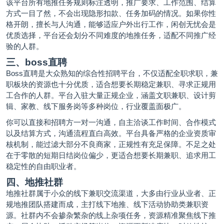
该平台所有地推任务规则标注透明，推广要求、工作范围、结算
方式一目了然，不会出现隐形扣款、任务加码的情况。如果你性
格开朗，擅长与人沟通，能够适应户外出行工作，闲创无忧会是
优质选择，平台还会划分不同难度的地推任务，适配不同推广经
验的人群。
三、boss直聘
Boss直聘是大众熟知的综合性招聘平台，不仅适配全职求职，兼
职板块的资源也十分优质，适合想要长期稳定兼职、寻求正规用
工合作的人群。平台入驻大量正规企业，涵盖文职兼职、设计剪
辑、家教、线下服务岗等多种岗位，行业覆盖面极广。
你可以直接和招聘方一对一沟通，自主洽谈工作时间、合作模式
以及结算方式，沟通流程直白高效。平台具备严格的企业资质审
核机制，能过滤大部分不良商家，正规性有充足保障。不足之处
在于零散的短期日结岗位偏少，更适合想要长期兼职、追求用工
稳定性的自由职业者。
四、地推社群
地推社群属于小众的线下兼职交流渠道，大多由行业从业者、正
规地推团队搭建而成，主打线下地推、线下活动协助类兼职资
源。社群内不会掺杂繁杂的线上杂项任务，资源精准聚焦线下推