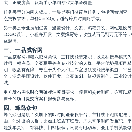
大、正规度高，从新手小单到专业大单全覆盖。
任务类型分为两大板块，一类是零门槛简单任务，包括问卷调查、
点赞投票等，单价0.5-30元，适合碎片时间随手做。
另一类是专业技能任务，涵盖设计、文案、编程开发、网站建设等
LOGO设计、小程序开发、文案撰写等，收益从百元到万元不等
益越高。
三、一品威客网
一品威客网和猪八戒网类似，主打技能型兼职，以竞标接单模式为
计师、程序员、文案写手等有专业技能的人群。平台优势是项目精
明、收益有保障，专注于为个人和工作室提供技能接单渠道。平台
全，涵盖平面设计、软件开发、文案策划、短视频制作、工业设计
域。
甲方发布需求时会明确标注项目要求、预算和交付时间，你可以精
擅长的项目提交方案和报价参与竞标。
四、蜂鸟众包
蜂鸟众包是饿了么旗下的即时配送兼职平台，主打线下跑腿配送，
由、能外出的人群，比如上班族下班后、周末空闲时间做兼职。平
是接单灵活、结算快、门槛极低，只要有电动车、会用手机就能做