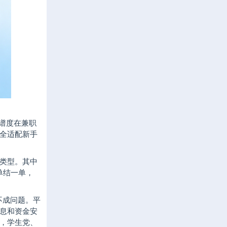
靠谱度在兼职
全适配新手
种类型。其中
单结一单，
不成问题。平
息和资金安
，学生党、