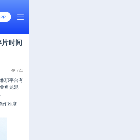
碎片时间
721
兼职平台有
业鱼龙混
。
操作难度