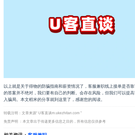
以上就是关于得物的防骗指南和薪资情况了，客服兼职线上接单是否靠
的答案并不绝对，我们要有自己的判断。会存在风险，但我们可以提高
入骗局。本文稻米的分享就到这里了，感谢您的阅读。
转载注明：文章来源“ U客直谈m.ukezhitan.com ”
免责声明 ：本文章出于传递更多信息之目的，所有信息仅供参考