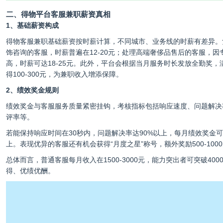
二、得物平台客服兼职薪资真相
1、基础薪资构成
得物客服兼职基础薪资按时薪计算，不同城市、业务线的时薪有差异。
饰咨询的客服，时薪普遍在12-20元；处理高端奢侈品售后的客服，因
高，时薪可达18-25元。此外，平台会根据当月服务时长发放全勤奖，
得100-300元，为兼职收入增添保障。
2、绩效奖金规则
绩效奖金与客服服务质量紧密挂钩，考核指标包括响应速度、问题解决
评率等。
若能保持响应时间在30秒内，问题解决率达90%以上，每月绩效奖金可
上。表现优异的客服还有机会获得“月度之星”称号，额外奖励500-100
总体而言，普通客服每月收入在1500-3000元，能力突出者可突破400
得、优绩优酬。