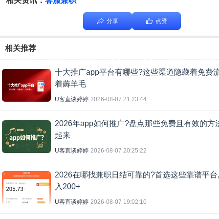
相关资讯：
客服兼职
分享
点赞
相关推荐
十大推广app平台有哪些?这些渠道隐藏着免费
着薅羊毛
U客直谈婷婷
2026-08-07 21:23:44
2026年app如何推广?盘点那些免费且有效的方
起来
U客直谈婷婷
2026-08-07 20:25:22
2026在哪找兼职日结可靠的?首选这些靠谱平台
入200+
U客直谈婷婷
2026-08-07 19:02:10