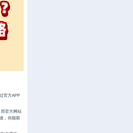
官方APP
；而官方网站
道，你能获