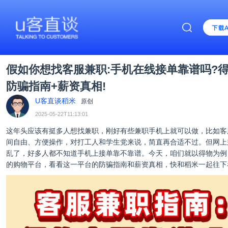
假如你想找客服兼职:手机在线接单靠谱吗?
防骗指南+薪资真相!
U客直谈稻米
原创
2025-05-22T11:13:01
这年头应该有挺多人想找兼职，刚好有些兼职手机上就可以做，比如客
间自由、方便操作，对打工人和学生党来说，简直再合适不过。但网上
乱了，好多人都不知道手机上接单靠不靠谱。今天，咱们就以得物为例
的购物平台，看看这一平台的防骗指南和薪资真相，快和稻米一起往下