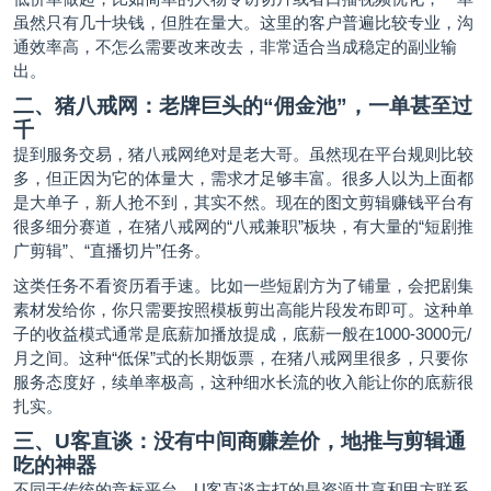
虽然只有几十块钱，但胜在量大。这里的客户普遍比较专业，沟
通效率高，不怎么需要改来改去，非常适合当成稳定的副业输
出。
二、猪八戒网：老牌巨头的“佣金池”，一单甚至过
千
提到服务交易，猪八戒网绝对是老大哥。虽然现在平台规则比较
多，但正因为它的体量大，需求才足够丰富。很多人以为上面都
是大单子，新人抢不到，其实不然。现在的图文剪辑赚钱平台有
很多细分赛道，在猪八戒网的“八戒兼职”板块，有大量的“短剧推
广剪辑”、“直播切片”任务。
这类任务不看资历看手速。比如一些短剧方为了铺量，会把剧集
素材发给你，你只需要按照模板剪出高能片段发布即可。这种单
子的收益模式通常是底薪加播放提成，底薪一般在1000-3000元/
月之间。这种“低保”式的长期饭票，在猪八戒网里很多，只要你
服务态度好，续单率极高，这种细水长流的收入能让你的底薪很
扎实。
三、
U客直谈
：没有中间商赚差价，地推与剪辑通
吃的神器
不同于传统的竞标平台，U客直谈主打的是资源共享和甲方联系