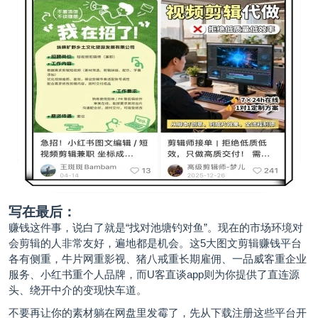
写在最后：
赚钱这件事，说白了就是“找对池塘钓对鱼”。现在的市场环境对
会剪辑的人非常友好，遍地都是机会。这5大图文剪辑赚钱平台
各有侧重，牛片网重影视、猪八戒重长期雇佣、一品威客重企业
服务、小红书重个人品牌，而U客直谈app则为你提供了直连源
头、绕开中介的变现快车道。
不要再让你的素材躺在网盘里发霉了，先从下载注册这些平台开