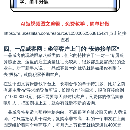
AI短视频图文剪辑，免费教学，简单好做
https://m.ukezhitan.com/resource/10590052563815424
点击链接
查看
四、一品威客网：坐等客户上门的“安静接单区”
一品威客的玩法跟猪八戒类似，但它的特性在于“一对一”专属服
务感更强。这里的雇主质量往往比较高，很多都是急需成品的企
业主。对于新手来说，一品威客最大的优势就是如果你有耐心
去“投标”，就能积累长期客户。
在这个图文剪辑赚钱平台上，长期合作的单子特别多。比如之前
有雇主发布“寻求编导兼剪辑，长期合作”的需求，报价直接给到
了1000-3000元。你不需要每天都去找客户，只要你的作品集够
吸引人，把案例挂上去，就会有源源不断的咨询。
一品威客特别适合那种性格内向、不想跟客户扯皮聊天的I人剪辑
师。你只需把活儿干漂亮，复购率非常高，我的一个朋友在上面
固定维护着两个电商客户，每月光是剪辑费就稳定进账4000元。