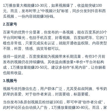
1万播放量大概能赚10-30元，如果视频爆了，收益能突破100
元。而且，发布时带上“中视频计划”标签，同步分发到抖音和西
瓜视频，一份内容就能赚3份钱。
2.百家号
百家号的优势十分显著，你发布的一条视频，能在百度系的10个
平台同时曝光，包括手机百度、好看视频、百度贴吧等。它的门
槛也非常低，只要完成实名认证，就能开通收益权限。内容类型
不限，科普、情感、搞笑等都可以。
值得一提的是，百度搜索能为视频带来长期流量，有些3个月前
发布的视频仍在持续赚钱。其收益由播放量×单价+平台补贴构
成，1万播放量能赚20-50元。建议多创作“长尾内容”，让你躺着
也能有收益。
3.视频号
视频号依托微信生态，用户群体广泛，尤其受叔叔阿姨、爷爷奶
奶辈的喜爱。对于创作者来说，封面要稳，标题要暖。
当你发布3条原创视频且粉丝破100后，即可申请“创作者分成”，
此时评论区会自动插入广告，1万播放量能赚30-80元。而且，家