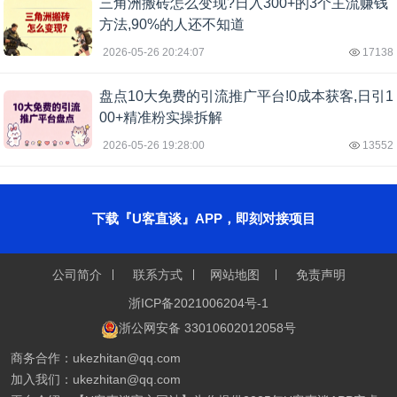
三角洲搬砖怎么变现?日入300+的3个主流赚钱
方法,90%的人还不知道
2026-05-26 20:24:07
17138
盘点10大免费的引流推广平台!0成本获客,日引1
00+精准粉实操拆解
2026-05-26 19:28:00
13552
下载『U客直谈』APP，即刻对接项目
公司简介
联系方式
网站地图
免责声明
浙ICP备2021006204号-1
浙公网安备 33010602012058号
商务合作：ukezhitan@qq.com
加入我们：ukezhitan@qq.com