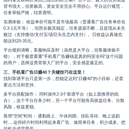
背书强大，信誉极高，资金安全完全不用担心。平台运行规范，
任务审核严格，结算透明。
实测体验： 收益单价可能不是市场最高（普通看广告任务单价在
0.3-1元不等），但胜在极其稳定，任务源源不断，且提现从未失
败过（支持微信/支付宝/该巨头生态内支付）。日收益认真做也
能达到20-35元。
平台规则清晰，客服响应及时（虽然是大平台，但客服体验不
错），对于极度看重“手机看广告赚钱是真的吗安全吗”这个问题
的用户，选择这类背靠大厂的平台，安全感是最足的。
三、手机看广告日赚40？关键技巧在这里！
找到靠谱平台只是第一步，想稳定达到“日赚40”的小目标，还需
要点方法和坚持。
多平台搭配操作： 同时操作2-3个靠谱平台（如上面推荐的组
合），这个平台任务少时，另一个平台可能有高收益任务。分散
风险，收益更稳。
善用“空闲”时间： 通勤路上、午休间隙、排队等待、晚上追剧
时… 这些碎片时间利用起来看广告、做简单任务，积少成多。把
挂机当成背景音。