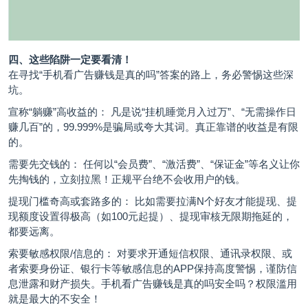
四、这些陷阱一定要看清！
在寻找“手机看广告赚钱是真的吗”答案的路上，务必警惕这些深
坑。
宣称“躺赚”高收益的： 凡是说“挂机睡觉月入过万”、“无需操作日
赚几百”的，99.999%是骗局或夸大其词。真正靠谱的收益是有限
的。
需要先交钱的： 任何以“会员费”、“激活费”、“保证金”等名义让你
先掏钱的，立刻拉黑！正规平台绝不会收用户的钱。
提现门槛奇高或套路多的： 比如需要拉满N个好友才能提现、提
现额度设置得极高（如100元起提）、提现审核无限期拖延的，
都要远离。
索要敏感权限/信息的： 对要求开通短信权限、通讯录权限、或
者索要身份证、银行卡等敏感信息的APP保持高度警惕，谨防信
息泄露和财产损失。手机看广告赚钱是真的吗安全吗？权限滥用
就是最大的不安全！