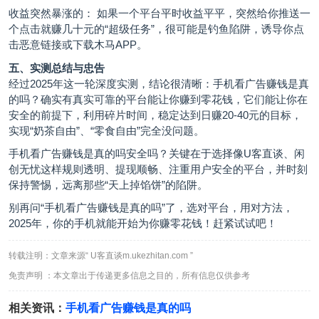
收益突然暴涨的： 如果一个平台平时收益平平，突然给你推送一
个点击就赚几十元的“超级任务”，很可能是钓鱼陷阱，诱导你点
击恶意链接或下载木马APP。
五、实测总结与忠告
经过2025年这一轮深度实测，结论很清晰：手机看广告赚钱是真
的吗？确实有真实可靠的平台能让你赚到零花钱，它们能让你在
安全的前提下，利用碎片时间，稳定达到日赚20-40元的目标，
实现“奶茶自由”、“零食自由”完全没问题。
手机看广告赚钱是真的吗安全吗？关键在于选择像U客直谈、闲
创无忧这样规则透明、提现顺畅、注重用户安全的平台，并时刻
保持警惕，远离那些“天上掉馅饼”的陷阱。
别再问“手机看广告赚钱是真的吗”了，选对平台，用对方法，
2025年，你的手机就能开始为你赚零花钱！赶紧试试吧！
转载注明：文章来源“ U客直谈m.ukezhitan.com ”
免责声明 ：本文章出于传递更多信息之目的，所有信息仅供参考
相关资讯：
手机看广告赚钱是真的吗