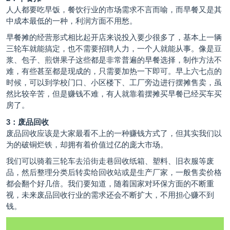
人人都要吃早饭，餐饮行业的市场需求不言而喻，而早餐又是其
中成本最低的一种，利润方面不用愁。
早餐摊的经营形式相比起开店来说投入要少很多了，基本上一辆
三轮车就能搞定，也不需要招聘人力，一个人就能从事。像是豆
浆、包子、煎饼果子这些都是非常普遍的早餐选择，制作方法不
难，有些甚至都是现成的，只需要加热一下即可。早上六七点的
时候，可以到学校门口、小区楼下、工厂旁边进行摆摊售卖，虽
然比较辛苦，但是赚钱不难，有人就靠着摆摊买早餐已经买车买
房了。
3：废品回收
废品回收应该是大家最看不上的一种赚钱方式了，但其实我们以
为的破铜烂铁，却拥有着价值过亿的庞大市场。
我们可以骑着三轮车去沿街走巷回收纸箱、塑料、旧衣服等废
品，然后整理分类后转卖给回收站或是生产厂家，一般售卖价格
都会翻个好几倍。我们要知道，随着国家对环保方面的不断重
视，未来废品回收行业的需求还会不断扩大，不用担心赚不到
钱。