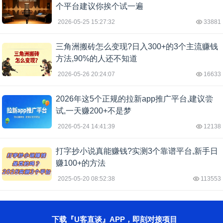
个平台建议你挨个试一遍
2026-05-25 15:27:32
33881
三角洲搬砖怎么变现?日入300+的3个主流赚钱
方法,90%的人还不知道
2026-05-26 20:24:07
16633
2026年这5个正规的拉新app推广平台,建议尝
试,一天赚200+不是梦
2026-05-24 14:41:39
12138
打字抄小说真能赚钱?实测3个靠谱平台,新手日
赚100+的方法
2025-05-20 08:52:38
113553
下载『U客直谈』APP，即刻对接项目