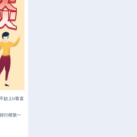
不妨上
U客直
砖排行榜第一