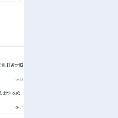
流量,赶紧对照
33
法,赶快收藏
67