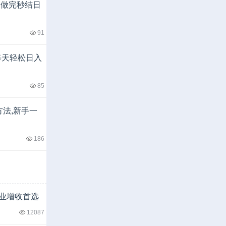
,做完秒结日
91
每天轻松日入
85
方法,新手一
186
就业增收首选
12087