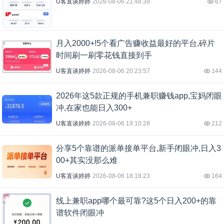
U客直谈婷婷
2026-08-06 21:48:39
67
月入2000+!5个看广告赚收益最好的平台,碎片
时间刷一刷零花钱直接到手
U客直谈婷婷
2026-08-06 20:23:57
144
2026年这5款正规的手机兼职赚钱app,宝妈闭眼
冲,在家也能日入300+
U客直谈婷婷
2026-08-06 19:10:28
212
分享5个靠谱的派单接单平台,新手闭眼冲,日入3
00+其实没那么难
U客直谈婷婷
2026-08-06 18:18:23
164
线上兼职app哪个最可靠?这5个日入200+的靠
谱软件闭眼冲