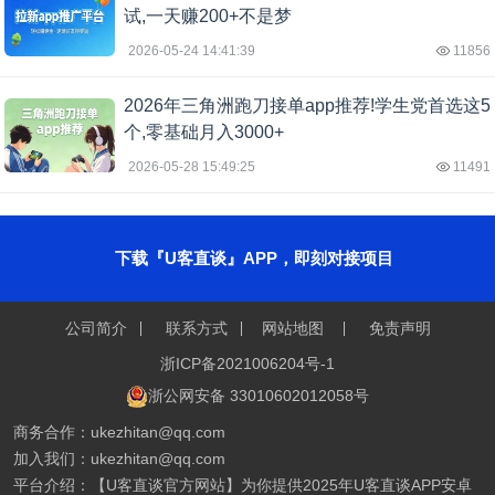
试,一天赚200+不是梦
2026-05-24 14:41:39
11856
2026年三角洲跑刀接单app推荐!学生党首选这5
个,零基础月入3000+
2026-05-28 15:49:25
11491
下载『U客直谈』APP，即刻对接项目
公司简介
联系方式
网站地图
免责声明
浙ICP备2021006204号-1
浙公网安备 33010602012058号
商务合作：ukezhitan@qq.com
加入我们：ukezhitan@qq.com
平台介绍：【U客直谈官方网站】为你提供2025年U客直谈APP安卓