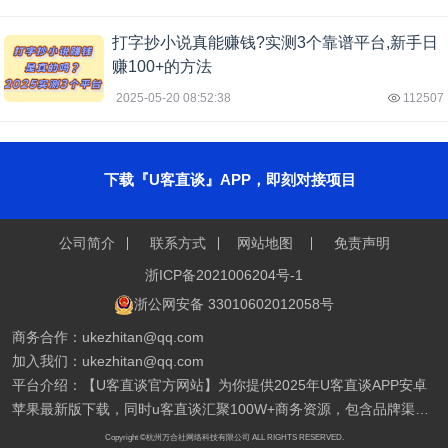
打字抄小说真能赚钱?实测3个靠谱平台,新手日
赚100+的方法
2025-05-20 08:52:38
112507
下载『U客直谈』APP，即刻对接项目
公司简介
联系方式
网站地图
免责声明
浙ICP备2021006204号-1
浙公网安备 33010602012058号
商务合作：ukezhitan@qq.com
加入我们：ukezhitan@qq.com
平台介绍：【U客直谈官方网站】为你提供2025年U客直谈APP安卓
苹果最新版下载，同时u客直谈汇聚100W+商务资源，包含品牌渠
道、销货渠道、优质甲方、乙方信息、找合伙人、异业合作、地推拉
Copyright ©杭州万合社网络科技有限公司 ALL RIGHTS RESERVED.