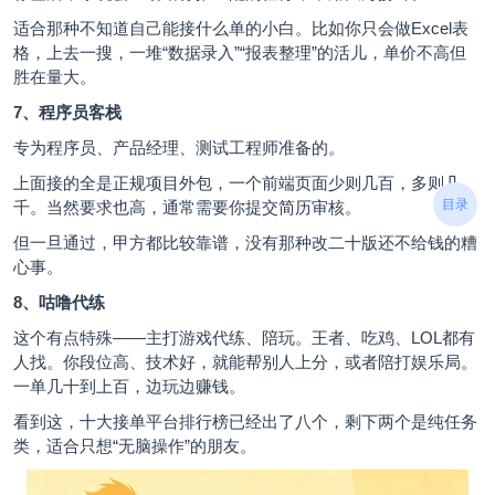
适合那种不知道自己能接什么单的小白。比如你只会做Excel表
格，上去一搜，一堆“数据录入”“报表整理”的活儿，单价不高但
胜在量大。
7、程序员客栈
专为程序员、产品经理、测试工程师准备的。
上面接的全是正规项目外包，一个前端页面少则几百，多则几
目录
千。当然要求也高，通常需要你提交简历审核。
但一旦通过，甲方都比较靠谱，没有那种改二十版还不给钱的糟
心事。
8、咕噜代练
这个有点特殊——主打游戏代练、
陪玩
。王者、吃鸡、LOL都有
人找。你段位高、技术好，就能帮别人上分，或者陪打娱乐局。
一单几十到上百，边玩边赚钱。
看到这，十大接单平台排行榜已经出了八个，剩下两个是纯任务
类，适合只想“无脑操作”的朋友。