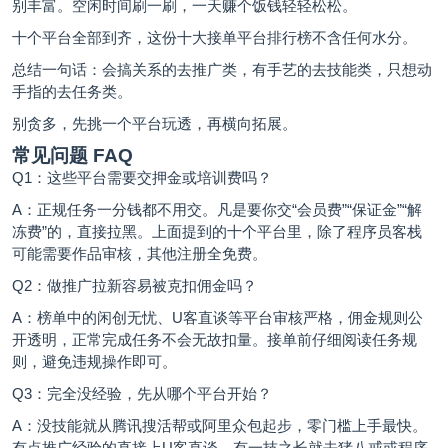
别丰富。空闲时间刷一刷，一天赚个饭钱轻轻松松。
十个平台全部到齐，这份十大接单平台排行榜不含任何水分。
总结一句话：会搞关系的去推广类，有手艺的去技能类，只想动
手指的去任务类。
别贪多，先挑一个平台玩透，再横向拓展。
常见问题 FAQ
Q1：这些平台需要交押金或培训费吗？
A：正规任务一分钱都不用交。凡是要你交“会员费”“保证金”“解
冻费”的，直接拉黑。上面提到的十个平台里，除了程序员客栈
可能需要作品审核，其他注册全免费。
Q2：做推广拉新容易被克扣佣金吗？
A：榜单中的闲创无忧、
U客直谈
等平台审核严格，佣金规则公
开透明，正常完成任务不会无故扣量。接单前仔细阅读任务规
则，避免违规操作即可。
Q3：完全没经验，先从哪个平台开始？
A：没技能就从腾讯搜活帮或阿里众包起步，零门槛上手最快。
有点推广经验的直接上U客直谈，有一技之长就去猪八戒或程序