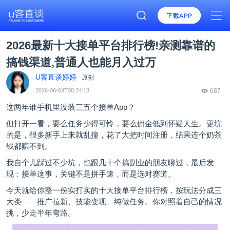
2026最新十大接单平台排行榜!亲测靠谱的
搞钱渠道,普通人也能月入过万
U客直谈婷婷
原创
2026-06-04T08:24:13
687
这两年谁手机里没装三五个接单App？
但打开一看，要么任务少得可怜，要么佣金低到怀疑人生。更坑
的是，很多新手上来就乱撞，花了大把时间注册，结果连个奶茶
钱都赚不到。
我自个儿踩过不少坑，也跟几十个搞副业的朋友聊过，最后发
现：接单这事，关键不是拼手速，而是选对赛道。
今天就给你整一份实打实的
十大接单平台
排行榜，按玩法分成三
大类——推广拉新、技能变现、纯做任务。你对照着自己的情况
挑，少走半年弯路。