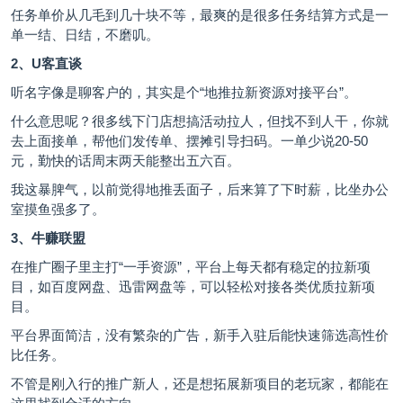
任务单价从几毛到几十块不等，最爽的是很多任务结算方式是一
单一结、日结，不磨叽。
2、U客直谈
听名字像是聊客户的，其实是个“地推拉新资源对接平台”。
什么意思呢？很多线下门店想搞活动拉人，但找不到人干，你就
去上面接单，帮他们发传单、摆摊引导扫码。一单少说20-50
元，勤快的话周末两天能整出五六百。
我这暴脾气，以前觉得地推丢面子，后来算了下时薪，比坐办公
室摸鱼强多了。
3、牛赚联盟
在推广圈子里主打“一手资源”，平台上每天都有稳定的拉新项
目，如百度网盘、迅雷网盘等，可以轻松对接各类优质拉新项
目。
平台界面简洁，没有繁杂的广告，新手入驻后能快速筛选高性价
比任务。
不管是刚入行的推广新人，还是想拓展新项目的老玩家，都能在