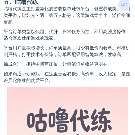
五、咕噜代练
目录
咕噜代练是主打差异化的游戏接单赚钱平台，侧重养成类、休闲
类手游，比如光・遇、第五人格等，这类游戏竞争小，溢价空间
更高。
平台订单类型以代跑、代肝、日常任务为主，不用高强度操作，
适合喜欢休闲游戏的玩家。
平台用户量稳步增长，订单质量高，很少有低价内卷单。审核机
制严格，打手技术有保障，订单匹配采用智能算法，效率高。
抽成合理，拒绝中间商压价，让每笔订单收益更实在。
如果精通小众游戏，在这里更容易接到高价单，收入稳定，是走
差异化路线的优质平台。