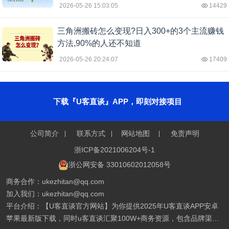
2026-05-26 15:03:05
14429
三角洲搬砖怎么变现?日入300+的3个主流赚钱
方法,90%的人还不知道
2026-05-26 20:24:07
17409
下载『U客直谈』APP，即刻对接项目
公司简介
联系方式
网站地图
免责声明
浙ICP备2021006204号-1
浙公网安备 33010602012058号
商务合作：ukezhitan@qq.com
加入我们：ukezhitan@qq.com
平台介绍：【U客直谈官方网站】为你提供2025年U客直谈APP安卓
苹果最新版下载，同时u客直谈汇聚100W+商务资源，包含品牌渠