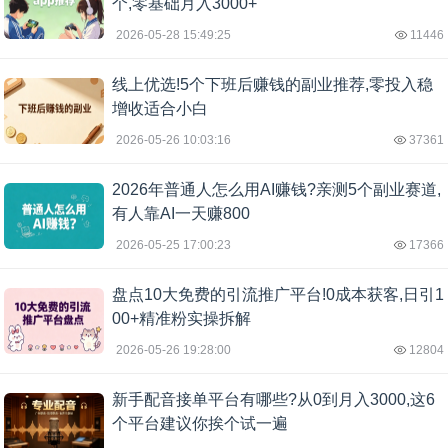
个,零基础月入3000+
2026-05-28 15:49:25
11446
线上优选!5个下班后赚钱的副业推荐,零投入稳
增收适合小白
2026-05-26 10:03:16
37361
2026年普通人怎么用AI赚钱?亲测5个副业赛道,
有人靠AI一天赚800
2026-05-25 17:00:23
17366
盘点10大免费的引流推广平台!0成本获客,日引1
00+精准粉实操拆解
2026-05-26 19:28:00
12804
新手配音接单平台有哪些?从0到月入3000,这6
个平台建议你挨个试一遍