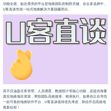
功能全面、贴合需求的平台是地推团队的制胜关键。在众多选择中，
U客直谈凭借一站式地推解决方案脱颖而出。
其不仅涵盖任务管理、人员调度、数据统计等核心功能，还提供海量
真实
地推项目
资源，帮助团队高效接单、精准执行。如果你正在寻找
一款可靠的地推软件平台，U客直谈值得优先考虑，助你开启高效地
推新征程！