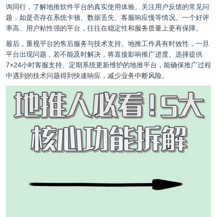
询同行，了解地推软件平台的真实使用体验。关注用户反馈的常见问
题，如是否存在系统卡顿、数据丢失、客服响应慢等情况。一个好评
率高、用户粘性强的平台，往往在稳定性和服务质量上更有保障。
最后，重视平台的售后服务与技术支持。地推工作具有时效性，一旦
平台出现问题，若不能及时解决，将直接影响推广进度。选择提供
7×24小时客服支持、定期系统更新维护的地推平台，能确保推广过程
中遇到的技术问题得到快速响应，减少业务中断风险。