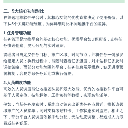
二、5大核心功能对比
在筛选地推软件平台时，其核心功能的优劣直接决定了使用价值。以
下从5个关键功能维度，为你详细对比不同地推平台的差异。
1.任务管理功能
任务管理是地推平台的基础核心功能。优质平台如
U客直谈
，支持任
务快速创建、灵活分配与实时追踪。
管理者可自定义任务目标、推广区域、时间节点，并将任务一键派发
给指定人员；执行过程中，能随时查看任务进度，对未达标任务及时
调整策略。而部分功能简陋的平台，任务信息展示模糊，缺乏进度预
警机制，容易导致任务延期或执行偏差。
2.人员调度功能
高效的人员调度能让地推团队发挥最大效能。优秀的地推软件平台可
基于人员定位、技能标签、工作负荷等数据，实现智能派单。
例如，当新任务发布时，系统自动筛选出距离任务点最近、擅长该领
域推广的人员接单，同时支持考勤打卡、工作状态实时监控。相比之
下，部分平台人员调度依赖手动分配，无法动态调整，易造成人力浪
费或任务积压。