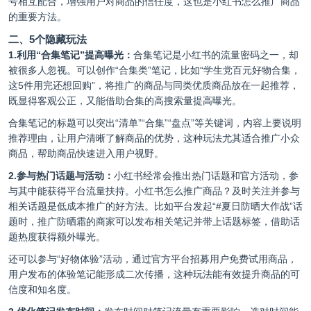
号相互配合，增强用户对商品的信任度，这也是小红书怎么推广商品
的重要方法。
二、5个隐藏玩法
1.利用“合集笔记”提高曝光：
合集笔记是小红书的流量密码之一，却
被很多人忽视。可以创作“合集类”笔记，比如“学生党百元好物合集，
这5件用完还想回购”，将推广的商品与同类优质商品放在一起推荐，
既显得客观公正，又能借助合集的高搜索量提高曝光。
合集笔记的标题可以突出“清单”“合集”“盘点”等关键词，内容上要说明
推荐理由，让用户清晰了解商品的优势，这种玩法尤其适合推广小众
商品，帮助商品快速进入用户视野。
2.参与热门话题与活动：
小红书经常会推出热门话题和官方活动，参
与其中能获得平台流量扶持。小红书怎么推广商品？及时关注并参与
相关话题是低成本推广的好方法。比如平台发起“#夏日防晒大作战”话
题时，推广防晒霜的商家可以发布相关笔记并带上话题标签，借助话
题热度获得额外曝光。
还可以参与“好物体验”活动，通过官方平台招募用户免费试用商品，
用户发布的体验笔记能形成二次传播，这种玩法能有效提升商品的可
信度和知名度。