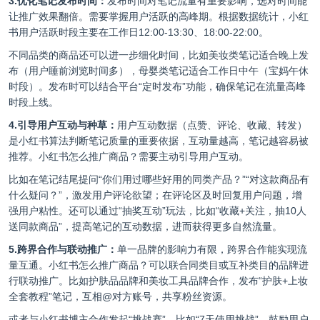
3.优化笔记发布时间：
发布时间对笔记流量有重要影响，选对时间能
让推广效果翻倍。需要掌握用户活跃的高峰期。根据数据统计，小红
书用户活跃时段主要在工作日12:00-13:30、18:00-22:00。
不同品类的商品还可以进一步细化时间，比如美妆类笔记适合晚上发
布（用户睡前浏览时间多），母婴类笔记适合工作日中午（宝妈午休
时段）。发布时可以结合平台“定时发布”功能，确保笔记在流量高峰
时段上线。
4.引导用户互动与种草：
用户互动数据（点赞、评论、收藏、转发）
是小红书算法判断笔记质量的重要依据，互动量越高，笔记越容易被
推荐。小红书怎么推广商品？需要主动引导用户互动。
比如在笔记结尾提问“你们用过哪些好用的同类产品？”“对这款商品有
什么疑问？”，激发用户评论欲望；在评论区及时回复用户问题，增
强用户粘性。还可以通过“抽奖互动”玩法，比如“收藏+关注，抽10人
送同款商品”，提高笔记的互动数据，进而获得更多自然流量。
5.跨界合作与联动推广：
单一品牌的影响力有限，跨界合作能实现流
量互通。小红书怎么推广商品？可以联合同类目或互补类目的品牌进
行联动推广。比如护肤品品牌和美妆工具品牌合作，发布“护肤+上妆
全套教程”笔记，互相@对方账号，共享粉丝资源。
或者与小红书博主合作发起“挑战赛”，比如“7天使用挑战”，鼓励用户