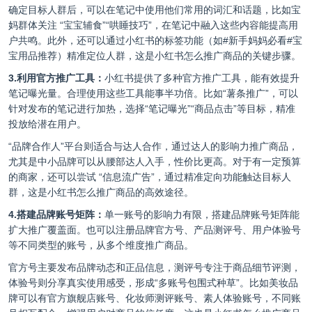
确定目标人群后，可以在笔记中使用他们常用的词汇和话题，比如宝
妈群体关注 “宝宝辅食”“哄睡技巧”，在笔记中融入这些内容能提高用
户共鸣。此外，还可以通过小红书的标签功能（如#新手妈妈必看#宝
宝用品推荐）精准定位人群，这是小红书怎么推广商品的关键步骤。
3.利用官方推广工具：
小红书提供了多种官方推广工具，能有效提升
笔记曝光量。合理使用这些工具能事半功倍。比如“薯条推广”，可以
针对发布的笔记进行加热，选择“笔记曝光”“商品点击”等目标，精准
投放给潜在用户。
“品牌合作人”平台则适合与达人合作，通过达人的影响力推广商品，
尤其是中小品牌可以从腰部达人入手，性价比更高。对于有一定预算
的商家，还可以尝试 “信息流广告”，通过精准定向功能触达目标人
群，这是小红书怎么推广商品的高效途径。
4.搭建品牌账号矩阵：
单一账号的影响力有限，搭建品牌账号矩阵能
扩大推广覆盖面。也可以注册品牌官方号、产品测评号、用户体验号
等不同类型的账号，从多个维度推广商品。
官方号主要发布品牌动态和正品信息，测评号专注于商品细节评测，
体验号则分享真实使用感受，形成“多账号包围式种草”。比如美妆品
牌可以有官方旗舰店账号、化妆师测评账号、素人体验账号，不同账