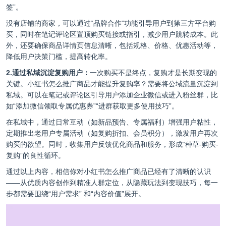
签”。
没有店铺的商家，可以通过“品牌合作”功能引导用户到第三方平台购
买，同时在笔记评论区置顶购买链接或指引，减少用户跳转成本。此
外，还要确保商品详情页信息清晰，包括规格、价格、优惠活动等，
降低用户决策门槛，提高转化率。
2.通过私域沉淀复购用户：
一次购买不是终点，复购才是长期变现的
关键。小红书怎么推广商品才能提升复购率？需要将公域流量沉淀到
私域。可以在笔记或评论区引导用户添加企业微信或进入粉丝群，比
如“添加微信领取专属优惠券”“进群获取更多使用技巧”。
在私域中，通过日常互动（如新品预告、专属福利）增强用户粘性，
定期推出老用户专属活动（如复购折扣、会员积分），激发用户再次
购买的欲望。同时，收集用户反馈优化商品和服务，形成“种草-购买-
复购”的良性循环。
通过以上内容，相信你对小红书怎么推广商品已经有了清晰的认识
——从优质内容创作到精准人群定位，从隐藏玩法到变现技巧，每一
步都需要围绕“用户需求” 和“内容价值”展开。